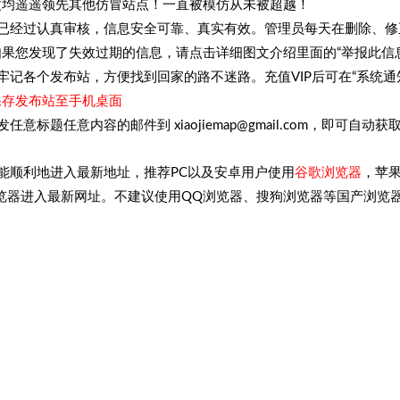
度均遥遥领先其他仿冒站点！一直被模仿从未被超越！
息已经过认真审核，信息安全可靠、真实有效。管理员每天在删除、修
果您发现了失效过期的信息，请点击详细图文介绍里面的“举报此信
牢记各个发布站，方便找到回家的路不迷路。充值VIP后可在“系统通
保存发布站至手机桌面
任意标题任意内容的邮件到 xiaojiemap@gmail.com，即可自动
能顺利地进入最新地址，推荐PC以及安卓用户使用
谷歌浏览器
，苹
ri浏览器进入最新网址。不建议使用QQ浏览器、搜狗浏览器等国产浏览