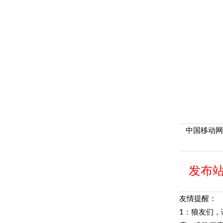
小姐威
中国移动网
发布站
友情提醒：
1：狼友们